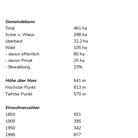
Gemeindebann
Total
461 ha
Acker u. Wiese
298 ha
überbaut
32.2 ha
Wald
105 ha
- davon öffentlich
80 ha
- davon Privat
25 ha
- Bewaldung
23%
Höhe über Meer
641 m
Höchster Punkt
813 m
Tiefster Punkt
570 m
Einwohnerzahlen
1850
551
1900
395
1950
342
1990
877