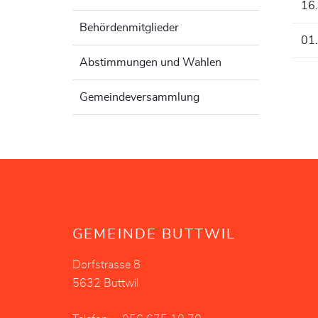
16
Behördenmitglieder
01
Abstimmungen und Wahlen
Gemeindeversammlung
Fusszeile
GEMEINDE BUTTWIL
Dorfstrasse 8
5632 Buttwil